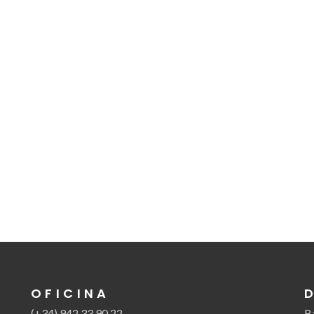
OFICINA
(+34) 942 33 90 22
B