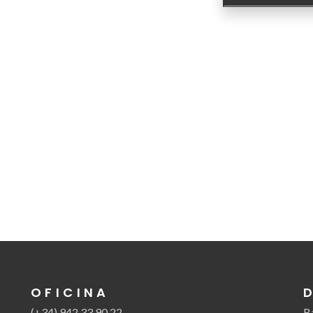
OFICINA
(+34) 942 33 90 22
B