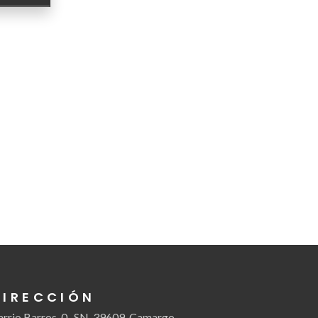
DIRECCIÓN
arrio Barros, 0 , SN, 39609, Camargo