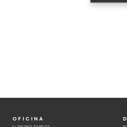
OFICINA
(+34) 942 33 90 22
B