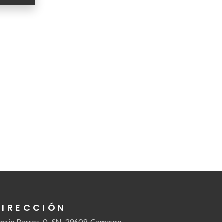
DIRECCIÓN
arrio Barros, 0 , SN, 39609, Camargo