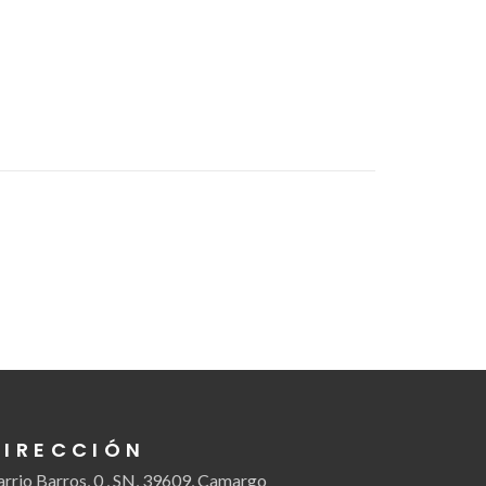
DIRECCIÓN
arrio Barros, 0 , SN, 39609, Camargo