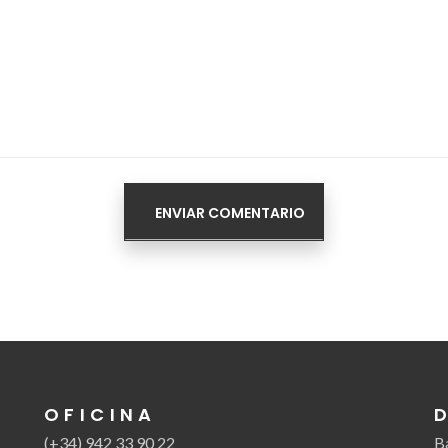
OFICINA
(+34) 942 33 90 22
B